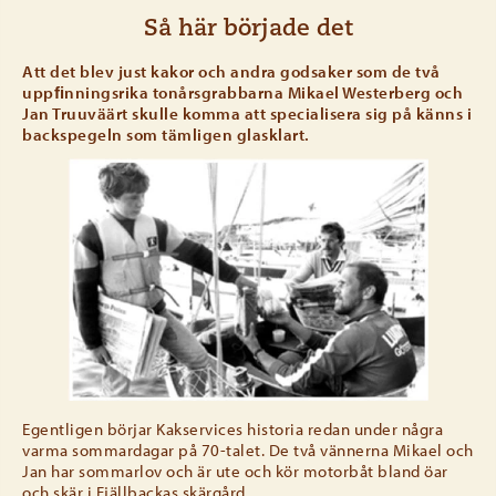
Så här började det
Att det blev just kakor och andra godsaker som de två
uppﬁnningsrika tonårsgrabbarna Mikael Westerberg och
Jan Truuväärt skulle komma att specialisera sig på känns i
backspegeln som tämligen glasklart.
Egentligen börjar Kakservices historia redan under några
varma sommardagar på 70-talet. De två vännerna Mikael och
Jan har sommarlov och är ute och kör motorbåt bland öar
och skär i Fjällbackas skärgård.