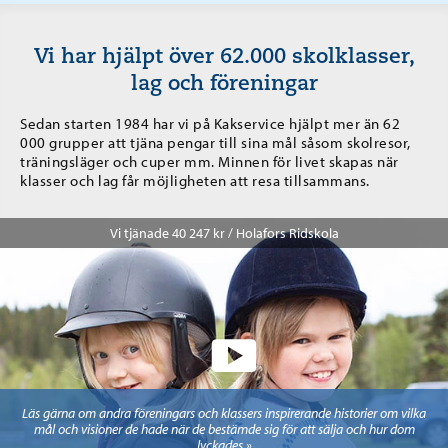
Vi har hjälpt över 62.000 skolklasser,
lag och föreningar
Sedan starten 1984 har vi på Kakservice hjälpt mer än 62
000 grupper att tjäna pengar till sina mål såsom skolresor,
träningsläger och cuper mm. Minnen för livet skapas när
klasser och lag får möjligheten att resa tillsammans.
Vi tjänade 40 247 kr / Holafors Ridskola
Läs gärna om andra föreningars och klassers inspirerande historier om vilka
mål och visioner de hade när de bestämde sig för att sälja och hur dom
lyckades »