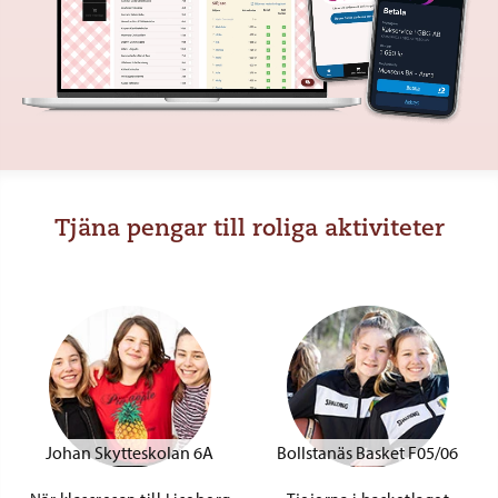
Tjäna pengar till roliga aktiviteter
Johan Skytteskolan 6A
Bollstanäs Basket F05/06