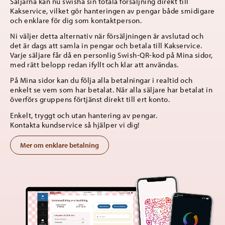
Säljarna kan nu swisha sin totala försäljning direkt till
Kakservice, vilket gör hanteringen av pengar både smidigare
och enklare för dig som kontaktperson.
Mobil
Ni väljer detta alternativ när försäljningen är avslutad och
det är dags att samla in pengar och betala till Kakservice.
Varje säljare får då en personlig Swish-QR-kod på Mina sidor,
med rätt belopp redan ifyllt och klar att användas.
E-post
På Mina sidor kan du följa alla betalningar i realtid och
enkelt se vem som har betalat. När alla säljare har betalat in
överförs gruppens förtjänst direkt till ert konto.
Enkelt, tryggt och utan hantering av pengar.
Meddelande
Kontakta kundservice så hjälper vi dig!
Antal säljkataloger ni vill beställa:
Mer om enklare betalning
Tips: 2 kataloger per säljare
Skicka beställning
Infopaketet får ni inom 1-2 dagar