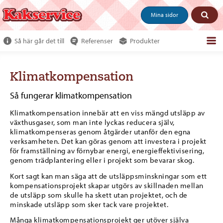
Mina sidor
Så här går det till
Referenser
Produkter
Om webshoppen
Klimatkompensation
Beställ produkter
Så fungerar klimatkompensation
Kundservice
Klimatkompensation innebär att en viss mängd utsläpp av
Om oss
växthusgaser, som man inte lyckas reducera själv,
klimatkompenseras genom åtgärder utanför den egna
Tjäna pengar
verksamheten. Det kan göras genom att investera i projekt
för framställning av förnybar energi, energieffektivisering,
genom trädplantering eller i projekt som bevarar skog.
Kort sagt kan man säga att de utsläppsminskningar som ett
kompensationsprojekt skapar utgörs av skillnaden mellan
de utsläpp som skulle ha skett utan projektet, och de
minskade utsläpp som sker tack vare projektet.
Många klimatkompensationsprojekt ger utöver själva