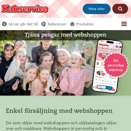
Mina sidor
Så här går det till
Referenser
Produkter
Tjäna pengar med webshoppen
Om webshoppen
Beställ produkter
Kundservice
Din
personliga
Om oss
webshop
Tjäna pengar
Enkel försäljning med webshoppen
De som säljer med webshoppen och säljkatalogen säljer
mer och snabbare. Webshoppen är personlig och är