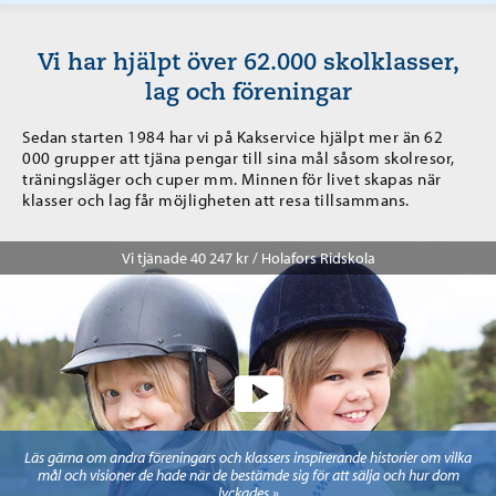
Vi har hjälpt över 62.000 skolklasser,
lag och föreningar
Sedan starten 1984 har vi på Kakservice hjälpt mer än 62
000 grupper att tjäna pengar till sina mål såsom skolresor,
träningsläger och cuper mm. Minnen för livet skapas när
klasser och lag får möjligheten att resa tillsammans.
Vi tjänade 40 247 kr / Holafors Ridskola
Läs gärna om andra föreningars och klassers inspirerande historier om vilka
mål och visioner de hade när de bestämde sig för att sälja och hur dom
lyckades »