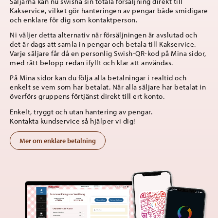
Säljarna kan nu swisha sin totala försäljning direkt till
Kakservice, vilket gör hanteringen av pengar både smidigare
och enklare för dig som kontaktperson.
Mobil
Ni väljer detta alternativ när försäljningen är avslutad och
det är dags att samla in pengar och betala till Kakservice.
Varje säljare får då en personlig Swish-QR-kod på Mina sidor,
med rätt belopp redan ifyllt och klar att användas.
E-post
På Mina sidor kan du följa alla betalningar i realtid och
enkelt se vem som har betalat. När alla säljare har betalat in
överförs gruppens förtjänst direkt till ert konto.
Enkelt, tryggt och utan hantering av pengar.
Meddelande
Kontakta kundservice så hjälper vi dig!
Antal säljkataloger ni vill beställa:
Mer om enklare betalning
Tips: 2 kataloger per säljare
Skicka beställning
Infopaketet får ni inom 1-2 dagar