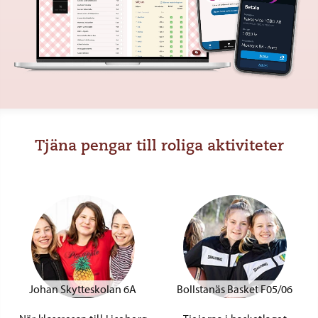
Tjäna pengar till roliga aktiviteter
Johan Skytteskolan 6A
Bollstanäs Basket F05/06