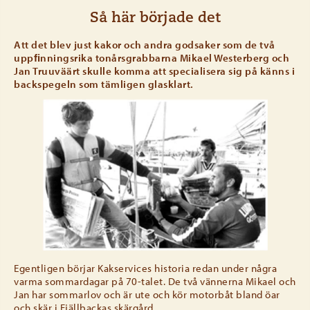
Så här började det
Att det blev just kakor och andra godsaker som de två
uppﬁnningsrika tonårsgrabbarna Mikael Westerberg och
Jan Truuväärt skulle komma att specialisera sig på känns i
backspegeln som tämligen glasklart.
Egentligen börjar Kakservices historia redan under några
varma sommardagar på 70-talet. De två vännerna Mikael och
Jan har sommarlov och är ute och kör motorbåt bland öar
och skär i Fjällbackas skärgård.