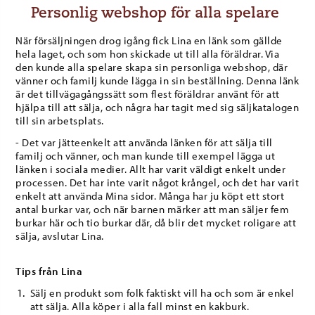
Personlig webshop för alla spelare
När försäljningen drog igång fick Lina en länk som gällde
hela laget, och som hon skickade ut till alla föräldrar. Via
den kunde alla spelare skapa sin personliga webshop, där
vänner och familj kunde lägga in sin beställning. Denna länk
är det tillvägagångssätt som flest föräldrar använt för att
hjälpa till att sälja, och några har tagit med sig säljkatalogen
till sin arbetsplats.
- Det var jätteenkelt att använda länken för att sälja till
familj och vänner, och man kunde till exempel lägga ut
länken i sociala medier. Allt har varit väldigt enkelt under
processen. Det har inte varit något krångel, och det har varit
enkelt att använda Mina sidor. Många har ju köpt ett stort
antal burkar var, och när barnen märker att man säljer fem
burkar här och tio burkar där, då blir det mycket roligare att
sälja, avslutar Lina.
Tips från Lina
Sälj en produkt som folk faktiskt vill ha och som är enkel
att sälja. Alla köper i alla fall minst en kakburk.