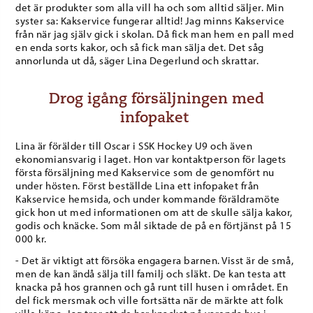
det är produkter som alla vill ha och som alltid säljer. Min
syster sa: Kakservice fungerar alltid! Jag minns Kakservice
från när jag själv gick i skolan. Då fick man hem en pall med
en enda sorts kakor, och så fick man sälja det. Det såg
annorlunda ut då, säger Lina Degerlund och skrattar.
Drog igång försäljningen med
infopaket
Lina är förälder till Oscar i SSK Hockey U9 och även
ekonomiansvarig i laget. Hon var kontaktperson för lagets
första försäljning med Kakservice som de genomfört nu
under hösten. Först beställde Lina ett infopaket från
Kakservice hemsida, och under kommande föräldramöte
gick hon ut med informationen om att de skulle sälja kakor,
godis och knäcke. Som mål siktade de på en förtjänst på 15
000 kr.
- Det är viktigt att försöka engagera barnen. Visst är de små,
men de kan ändå sälja till familj och släkt. De kan testa att
knacka på hos grannen och gå runt till husen i området. En
del fick mersmak och ville fortsätta när de märkte att folk