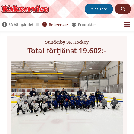
Mina sidor
Så här går det till
Referenser
Produkter
Om webshoppen
Sunderby SK Hockey
Beställ produkter
Total förtjänst 19.602:-
Kundservice
Om oss
Tjäna pengar