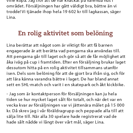
ville köpa. Jag tror att de har knackat på varenda hus i
området. Försäljningen har gått väldigt bra, bättre än vi
trodde! Vi tjänade ihop hela 19 602 kr till lagkassan, säger
Lina.
En rolig aktivitet som belöning
Lina berättar att något som är viktigt för att få barnen
engagerade är att berätta vad pengarna ska användas till.
Att pengarna går till laget och gör så att de får möjlighet att
åka iväg på cup i framtiden. Efter en försäljning brukar laget
dessutom hitta på en rolig aktivitet tillsammans utanför
isen. Dels som belöning för att de gjort bra ifrån sig, och för
att lära känna varandra bättre i laget. De har bland annat
sett en SHL-match och varit i en skatepark och åkt kickbike.
- Jag som är kontaktperson för försäljningen kan ju hela
tiden se hur mycket laget sålt för totalt, och när det var en
vecka kvar av försäljningen var vi jättenära målet på 15 000
kr. Då skrev jag i vår föräldragrupp och peppade alla till att
sälja lite till. När alla 30 spelare hade registrerat vad de
hade sålt nådde vi långt över vårt mål, säger Lina.