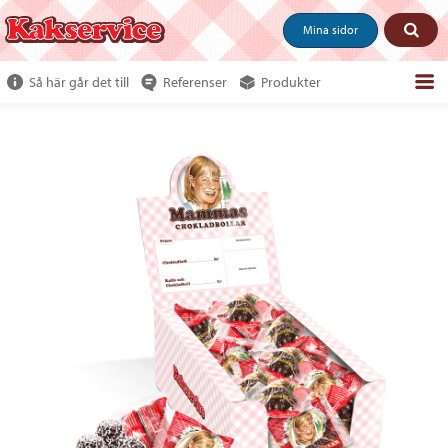
Mina sidor
Så här går det till
Referenser
Produkter
Om webshoppen
Beställ produkter
Kundservice
Om oss
Tjäna pengar