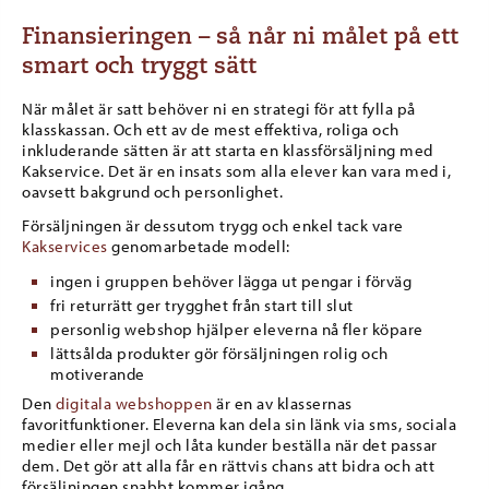
Finansieringen – så når ni målet på ett
smart och tryggt sätt
När målet är satt behöver ni en strategi för att fylla på
klasskassan. Och ett av de mest effektiva, roliga och
inkluderande sätten är att starta en klassförsäljning med
Kakservice. Det är en insats som alla elever kan vara med i,
oavsett bakgrund och personlighet.
Försäljningen är dessutom trygg och enkel tack vare
Kakservices
genomarbetade modell:
ingen i gruppen behöver lägga ut pengar i förväg
fri returrätt ger trygghet från start till slut
personlig webshop hjälper eleverna nå fler köpare
lättsålda produkter gör försäljningen rolig och
motiverande
Den
digitala webshoppen
är en av klassernas
favoritfunktioner. Eleverna kan dela sin länk via sms, sociala
medier eller mejl och låta kunder beställa när det passar
dem. Det gör att alla får en rättvis chans att bidra och att
försäljningen snabbt kommer igång.