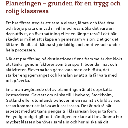
Planeringen – grunden för en trygg och
rolig klassresa
Ett bra första steg är att samla elever, lärare och föräldrar
och börja prata om vad ni vill med resan. Ska det vara en
dagsutflykt, en övernattning eller en längre resa? I det här
skedet är målet att skapa en gemensam vision. Det gör det
lättare för alla att känna sig delaktiga och motiverade under
hela processen.
När ett par förslag på destinationer finns framme är det klokt
att tänka igenom faktorer som transport, boende, mat och
aktiviteter. Eleverna kan gärna vara med och rösta, det
stärker engagemanget och känslan av att alla får vara med
och påverka.
En annan avgörande del av planeringen är att uppskatta
kostnaderna. Oavsett om ni ska till Liseberg, Stockholm,
Gotland eller utomlands behöver ni en realistisk bild av vad
resan kommer att kräva av klasskassan. Det är också här
arbetet med att tjäna pengar till klassresan börjar ta form.
En tydlig budget gör det nämligen enklare att bestämma hur
mycket klassen behöver samla in och hur ni ska nå dit.