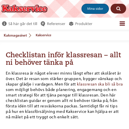
Mina sidor
Så här går det till
Referenser
Produkter
Om webshoppen
Kakmagasinet
Kakservice
Beställ produkter
Checklistan inför klassresan – allt
Kundservice
ni behöver tänka på
Om oss
En klassresa är något elever minns långt efter att skolåret är
över. Det är resan som stärker gruppen, bygger vänskap och
Tjäna pengar
skapar glädje i vardagen. Men för att
klassresan ska bli så bra
som möjligt behövs både planering, engagemang och en
smart strategi för att tjäna pengar till klassresan. Den här
checklistan guidar er genom allt ni behöver tänka på, från
första idén till att resväskorna packas. Samtidigt får ni tips
på hur en klassförsäljning med Kakservice kan hjälpa er att
nå målet på ett tryggt och enkelt sätt.