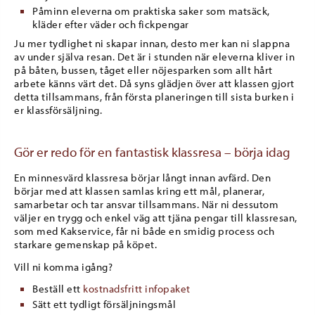
Påminn eleverna om praktiska saker som matsäck,
kläder efter väder och fickpengar
Ju mer tydlighet ni skapar innan, desto mer kan ni slappna
av under själva resan. Det är i stunden när eleverna kliver in
på båten, bussen, tåget eller nöjesparken som allt hårt
arbete känns värt det. Då syns glädjen över att klassen gjort
detta tillsammans, från första planeringen till sista burken i
er klassförsäljning.
Gör er redo för en fantastisk klassresa – börja idag
En minnesvärd klassresa börjar långt innan avfärd. Den
börjar med att klassen samlas kring ett mål, planerar,
samarbetar och tar ansvar tillsammans. När ni dessutom
väljer en trygg och enkel väg att tjäna pengar till klassresan,
som med Kakservice, får ni både en smidig process och
starkare gemenskap på köpet.
Vill ni komma igång?
Beställ ett
kostnadsfritt infopaket
Sätt ett tydligt försäljningsmål