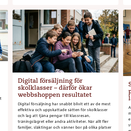
Digital försäljning för
skolklasser – därför ökar
webbshoppen resultatet
t
Digital försäljning har snabbt blivit ett av de mest
A
effektiva och uppskattade sätten för skolklasser
m
och lag att tjäna pengar till klassresan,
e
träningslägret eller andra aktiviteter. När allt fler
s
familjer, släktingar och vänner bor på olika platser
m