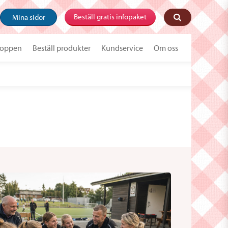
Beställ gratis infopaket
Mina sidor
oppen
Beställ produkter
Kundservice
Om oss