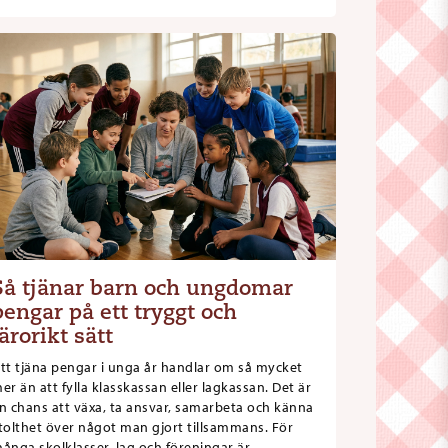
Så tjänar barn och ungdomar
pengar på ett tryggt och
lärorikt sätt
tt tjäna pengar i unga år handlar om så mycket
er än att fylla klasskassan eller lagkassan. Det är
n chans att växa, ta ansvar, samarbeta och känna
tolthet över något man gjort tillsammans. För
ånga skolklasser, lag och föreningar är