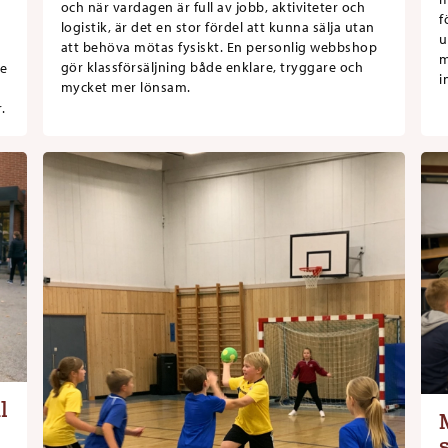
och när vardagen är full av jobb, aktiviteter och
f
logistik, är det en stor fördel att kunna sälja utan
u
att behöva mötas fysiskt. En personlig webbshop
m
gör klassförsäljning både enklare, tryggare och
se
i
mycket mer lönsam.
.
l