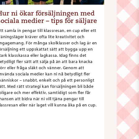
Hur ni ökar försäljningen med
sociala medier – tips för säljare
tt samla in pengar till klassresan, en cup eller ett
räningsläger kräver ofta lite kreativitet och
ngagemang. För många skolklasser och lag är en
örsäljning ett uppskattat sätt att bygga upp en
tark klasskassa eller lagkassa. Idag finns det
etydligt fler sätt att sälja på än att bara knacka
örr eller fråga släkt och vänner. Genom att
nvända sociala medier kan ni nå betydligt fler
änniskor – snabbt, enkelt och på ett personligt
ätt. Med rätt strategi kan försäljningen bli både
oligare och mer effektiv, samtidigt som fler får
hansen att bidra när ni vill tjäna pengar till
lassresan eller när laget vill kunna åka på en cup.