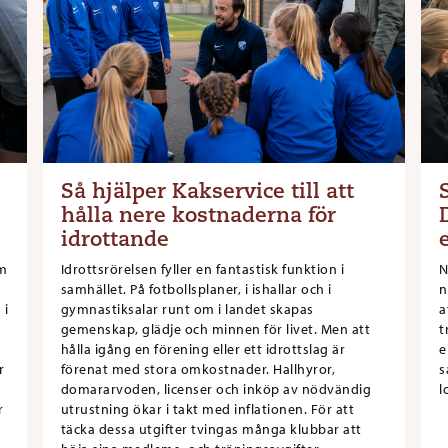
Så hjälper Kakservice till att
hålla nere kostnaderna för
idrottande
om
Idrottsrörelsen fyller en fantastisk funktion i
N
samhället. På fotbollsplaner, i ishallar och i
n
 i
gymnastiksalar runt om i landet skapas
a
gemenskap, glädje och minnen för livet. Men att
t
hålla igång en förening eller ett idrottslag är
e
r
förenat med stora omkostnader. Hallhyror,
s
domararvoden, licenser och inköp av nödvändig
l
r
utrustning ökar i takt med inflationen. För att
täcka dessa utgifter tvingas många klubbar att