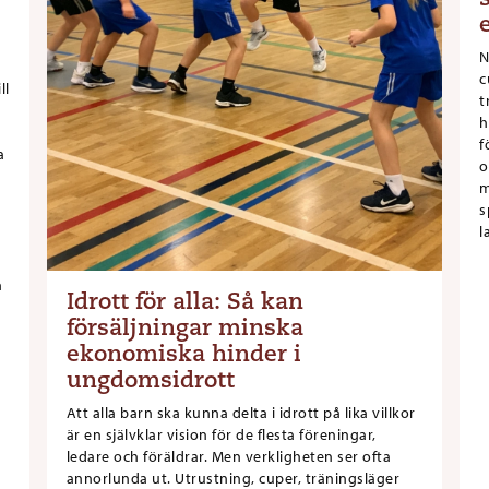
N
c
ll
t
h
f
a
o
m
s
l
n
Idrott för alla: Så kan
försäljningar minska
ekonomiska hinder i
ungdomsidrott
Att alla barn ska kunna delta i idrott på lika villkor
är en självklar vision för de flesta föreningar,
ledare och föräldrar. Men verkligheten ser ofta
annorlunda ut. Utrustning, cuper, träningsläger