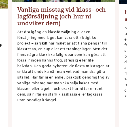
Vanliga misstag vid klass- och
lagförsäljning (och hur ni
undviker dem)
A
Att dra igång en klassförsäljning eller en
t
försäljning med laget kan vara ett riktigt kul
e
projekt – särskilt när målet är att tjäna pengar till
op
f
klassresan, en cup eller ett träningsläger. Men det
s
finns några klassiska fallgropar som kan göra att
b
försäljningen känns trög, stressig eller lite
d
halvdan. Den goda nyheten: de flesta misstagen är
a
enkla att undvika när man vet vad man ska göra
m
istället. Här får ni en enkel, praktisk genomgång av
s
vanliga misstag när man ska sälja kakor med
r
klassen eller laget – och exakt hur ni tar er runt
c
dem, så ni får en stark klasskassa eller lagkassa
k
utan onödigt krångel.