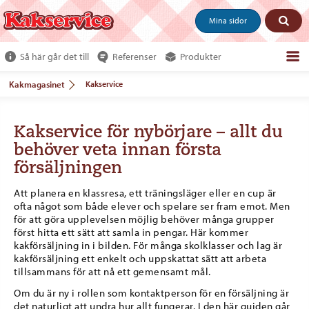
Mina sidor
Så här går det till
Referenser
Produkter
Om webshoppen
Kakmagasinet
Kakservice
Beställ produkter
Kakservice för nybörjare – allt du
Kundservice
behöver veta innan första
Om oss
försäljningen
Tjäna pengar
Att planera en klassresa, ett träningsläger eller en cup är
ofta något som både elever och spelare ser fram emot. Men
för att göra upplevelsen möjlig behöver många grupper
först hitta ett sätt att samla in pengar. Här kommer
kakförsäljning in i bilden. För många skolklasser och lag är
kakförsäljning ett enkelt och uppskattat sätt att arbeta
tillsammans för att nå ett gemensamt mål.
Om du är ny i rollen som kontaktperson för en försäljning är
det naturligt att undra hur allt fungerar. I den här guiden går