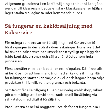
vi igenom grunderna i en kakförsäljning och hur ni kan tjäna
pengar till klassresan, bygga en stark klasskassa eller hjälpa
laget stärka sin lagkassa inför kommande cuper.
Så fungerar en kakförsäljning med
Kakservice
För många som provar en försäljning med Kakservice för
första gången är den största överraskningen hur enkelt det
faktiskt är. Kakservice har utvecklat ett tydligt upplägg där
både kontaktpersoner och säljare får stöd genom hela
processen.
Först anmäler ni er och beställer ett infopaket. Där finns allt
ni behöver för att komma igång med er kakförsäljning. När
försäljningen startar kan varje elev eller deltagare börja sälja
produkter till familj, vänner, grannar och bekanta.
Samtidigt får alla tillgång till en personlig webbshop, vilket
gör det möjligt att kombinera traditionell försäljning via
säljkatalog med digital försäljning.
Produkterna är också noggrant utvalda för att fungera bra i