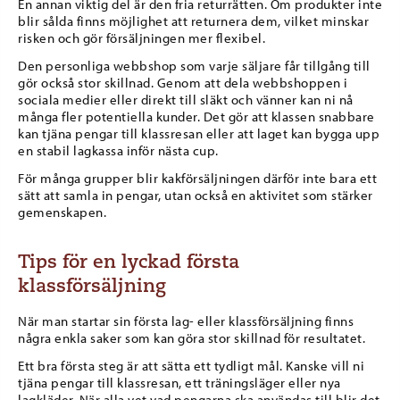
En annan viktig del är den fria returrätten. Om produkter inte
blir sålda finns möjlighet att returnera dem, vilket minskar
risken och gör försäljningen mer flexibel.
Den personliga webbshop som varje säljare får tillgång till
gör också stor skillnad. Genom att dela webbshoppen i
sociala medier eller direkt till släkt och vänner kan ni nå
många fler potentiella kunder. Det gör att klassen snabbare
kan tjäna pengar till klassresan eller att laget kan bygga upp
en stabil lagkassa inför nästa cup.
För många grupper blir kakförsäljningen därför inte bara ett
sätt att samla in pengar, utan också en aktivitet som stärker
gemenskapen.
Tips för en lyckad första
klassförsäljning
När man startar sin första lag- eller klassförsäljning finns
några enkla saker som kan göra stor skillnad för resultatet.
Ett bra första steg är att sätta ett tydligt mål. Kanske vill ni
tjäna pengar till klassresan, ett träningsläger eller nya
lagkläder. När alla vet vad pengarna ska användas till blir det