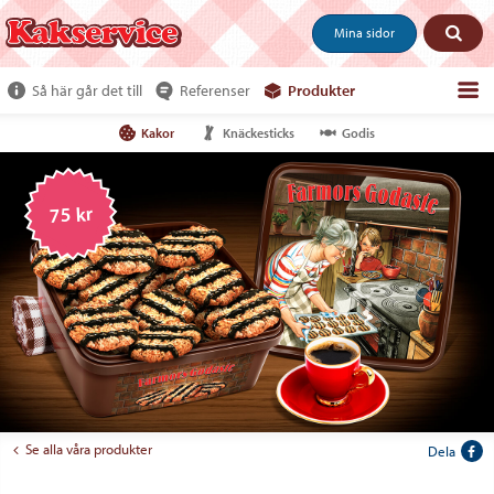
Mina sidor
Så här går det till
Referenser
Produkter
Kakor
Knäckesticks
Godis
Om webshoppen
Beställ produkter
75 kr
Kundservice
Om oss
Tjäna pengar
Se alla våra produkter
Dela