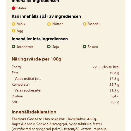
Innehåller ingrediensen
Gluten
Kan innehålla spår av ingrediensen
Mjölk
Nötter
Mandel
Ägg
Innehåller inte ingrediensen
Jordnötter
Soja
Sesam
Näringsvärde per 100g
Energi
2211 kJ/530 kcal
Fett
30,8 g
Varav mättat fett
17,8 g
Kolhydrater
55,7 g
Varav sockerarter
31,9 g
Protein
5,4 g
Salt
0,5 g
Innehållsdeklaration
Farmors Godaste Havrekakor.
Havrekakor.
485g.
Ingredienser:
Socker,
havregryn
, vegetabiliska fetter
(certifierad segregerad palm),
vetemjöl
, vatten, rapsolja,