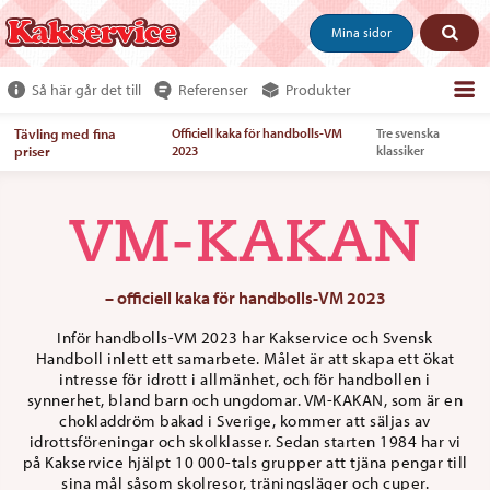
Mina sidor
Så här går det till
Referenser
Produkter
Om webshoppen
Tävling med fina
Officiell kaka för handbolls-VM
Tre svenska
priser
2023
klassiker
Beställ produkter
Kundservice
VM-KAKAN
Om oss
– officiell kaka för handbolls-VM 2023
Tjäna pengar
Inför handbolls-VM 2023 har Kakservice och Svensk
Handboll inlett ett samarbete. Målet är att skapa ett ökat
intresse för idrott i allmänhet, och för handbollen i
synnerhet, bland barn och ungdomar. VM-KAKAN, som är en
chokladdröm bakad i Sverige, kommer att säljas av
idrottsföreningar och skolklasser. Sedan starten 1984 har vi
på Kakservice hjälpt 10 000-tals grupper att tjäna pengar till
sina mål såsom skolresor, träningsläger och cuper.